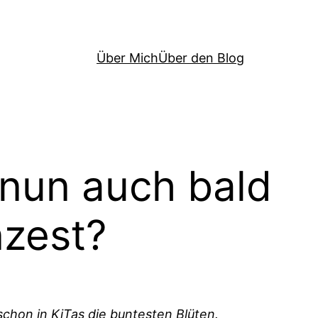
Über Mich
Über den Blog
 nun auch bald
nzest?
schon in KiTas die buntesten Blüten.