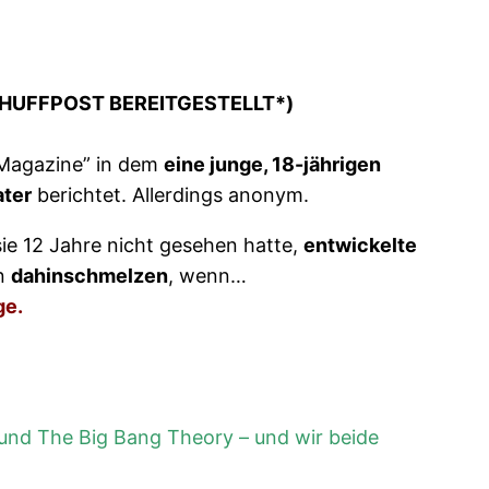
HUFFPOST BEREITGESTELLT*)
Magazine” in dem
eine junge, 18-jährigen
ater
berichtet. Allerdings anonym.
sie 12 Jahre nicht gesehen hatte,
entwickelte
on
dahinschmelzen
, wenn…
ge.
und The Big Bang Theory – und wir beide