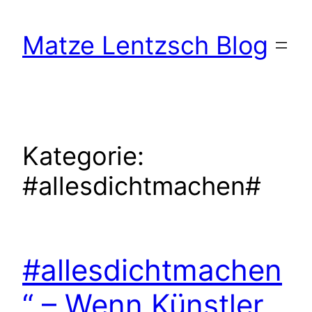
Zum
Inhalt
Matze Lentzsch Blog
springen
Kategorie:
#allesdichtmachen#
#allesdichtmachen
“ – Wenn Künstler