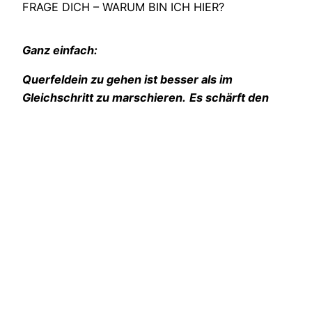
FRAGE DICH – WARUM BIN ICH HIER?
Ganz einfach:
Querfeldein zu gehen ist besser als im
Gleichschritt zu marschieren.
Es schärft den
Blick für das Wesentliche und eröffnet immer
neue Horizonte.
– Matze Lentzsch
Öffne auch DEINEN Horizont, abseits der Mainstream-
Medien.
Hier tust du es – ob Du hier den ersten Schritt tust oder
schon viele steinige Wege gegangen bist – bleib wach
und bei klarem Verstand
Es lohnt sich