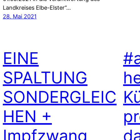
Landkreises Elbe-Elster“…
28. Mai 2021
EINE
#a
SPALTUNG
h
SONDERGLEIC
Kü
HEN +
pr
Impfzwang
da