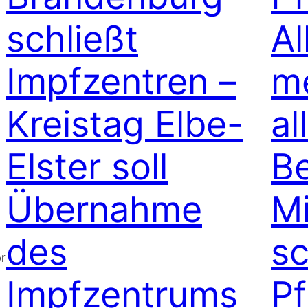
schließt
Al
Impfzentren –
me
Kreistag Elbe-
al
Elster soll
B
Übernahme
Mi
des
s
or
Impfzentrums
Pf