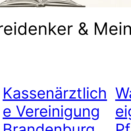
Freidenker & Mein
Kassenärztlich
Wa
e Vereinigung
ei
Brandenburg
Pf