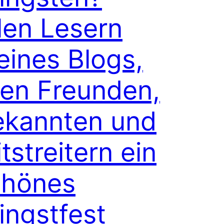
len Lesern
ines Blogs,
len Freunden,
ekannten und
tstreitern ein
chönes
ingstfest