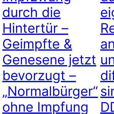
durch die
e
Hintertür –
Re
Geimpfte &
an
Genesene jetzt
un
bevorzugt –
di
„Normalbürger“
si
ohne Impfung
D