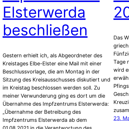
Elsterwerda
2
beschließen
Das Wo
griech
Fünfzi
Gestern erhielt ich, als Abgeordneter des
Tage n
Kreistages Elbe-Elster eine Mail mit einer
wird e
Beschlussvorlage, die am Montag in der
erwäh
Sitzung des Kreisausschusses diskutiert und
Pfings
im Kreistag beschlossen werden soll. Zu
Gesch
meiner Verwunderung ging es dort um die
Kreuzi
Übernahme des Impfzentrums Elsterwerda:
zusam
„Übernahme der Betreibung des
23. Ma
Impfzentrums Elsterwerda ab dem
01.08.2021 in die Verantwortung des