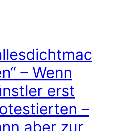
llesdichtmac
en“ – Wenn
nstler erst
otestierten –
nn aber zur