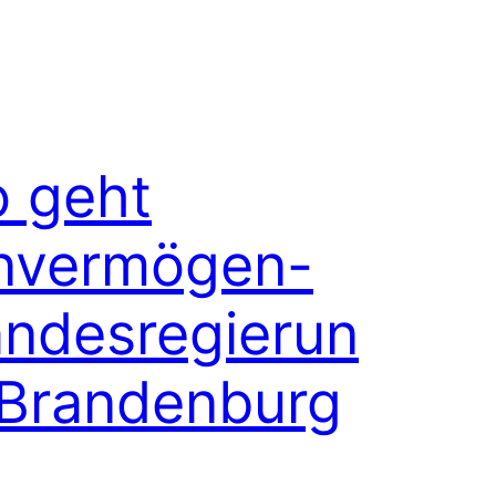
o geht
nvermögen-
ndesregierun
 Brandenburg