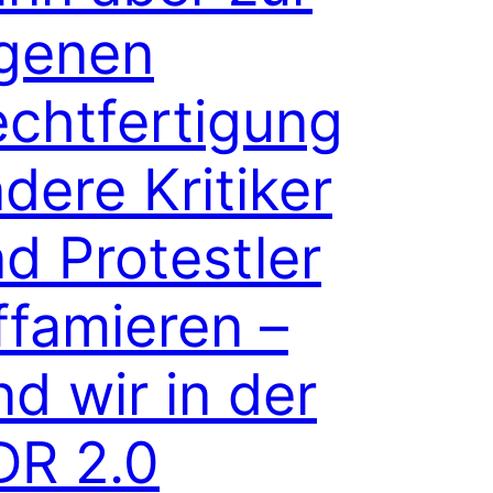
igenen
chtfertigung
dere Kritiker
d Protestler
ffamieren –
nd wir in der
DR 2.0